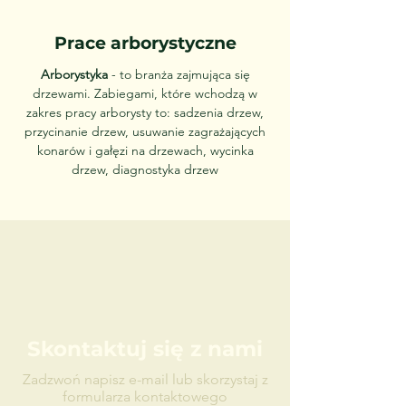
Prace arborystyczne
Arborystyka
- to branża zajmująca się
drzewami. Zabiegami, które wchodzą w
zakres pracy arborysty to: sadzenia drzew,
przycinanie drzew, usuwanie zagrażających
konarów i gałęzi na drzewach, wycinka
drzew, diagnostyka drzew
Skontaktuj się z nami
Zadzwoń napisz e-mail lub skorzystaj z
formularza kontaktowego