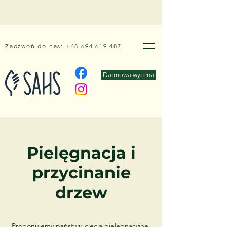
Zadzwoń do nas: +48 694 619 487
Darmowa wycena
Pielęgnacja i
przycinanie
drzew
Proponujemy państwu cięcia pielęgnacyjne,