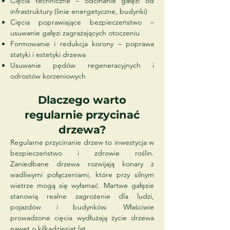
Cięcia techniczne – odcinanie gałęzi od
infrastruktury (linie energetyczne, budynki)
Cięcia poprawiające bezpieczeństwo –
usuwanie gałęzi zagrażających otoczeniu
Formowanie i redukcja korony – poprawa
statyki i estetyki drzewa
Usuwanie pędów regeneracyjnych i
odrostów korzeniowych
Dlaczego warto
regularnie przycinać
drzewa?
Regularne przycinanie drzew to inwestycja w
bezpieczeństwo i zdrowie roślin.
Zaniedbane drzewa rozwijają konary z
wadliwymi połączeniami, które przy silnym
wietrze mogą się wyłamać. Martwe gałęzie
stanowią realne zagrożenie dla ludzi,
pojazdów i budynków. Właściwie
prowadzone cięcia wydłużają życie drzewa
nawet o kilkadziesiąt lat.​