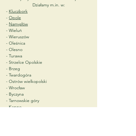
Działamy m.in. w:
-
Kluczbork
-
Opole
-
Namysłów
- Wieluń
- Wieruszów
- Oleśnica
- Olesno
- Turawa
- Strzelce Opolskie
- Brzeg
- Twardogóra
- Ostrów wielkopolski
- Wrocław
- Byczyna
- Tarnowskie góry
- Kępno
Jeśli Twojej lokalizacji nie ma na liście –
skontaktuj się z nami. Chętnie sprawdzimy
możliwości dojazdu lub polecimy