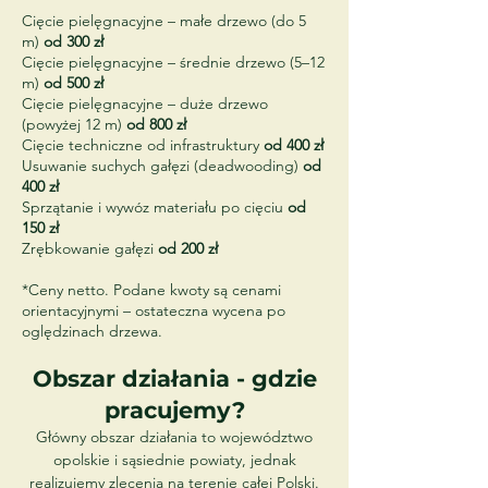
Cięcie pielęgnacyjne – małe drzewo (do 5
m)
od 300 zł
Cięcie pielęgnacyjne – średnie drzewo (5–12
m)
od 500 zł
Cięcie pielęgnacyjne – duże drzewo
(powyżej 12 m)
od 800 zł
Cięcie techniczne od infrastruktury
od 400 zł
Usuwanie suchych gałęzi (deadwooding)
od
400 zł
Sprzątanie i wywóz materiału po cięciu
od
150 zł
Zrębkowanie gałęzi
od 200 zł
*Ceny netto. Podane kwoty są cenami
orientacyjnymi – ostateczna wycena po
oględzinach drzewa.
Obszar działania - gdzie
pracujemy?
Główny obszar działania to województwo
opolskie i sąsiednie powiaty, jednak
realizujemy zlecenia na terenie całej Polski.